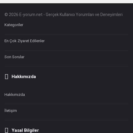
© 2026 E-yorum.net - Gerçek Kullanıcı Yorumları ve Deneyimleri
Footer
Hakkında
Kategoriler
En Çok Ziyaret Edilenler
Son Sorular
Hakkımızda
Hakkımızda
İletişim
Yasal Bilgiler