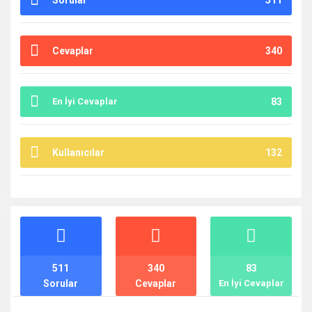
Sorular
511
Cevaplar
340
En İyi Cevaplar
83
Kullanıcılar
132
İstatistikler
511
340
83
Sorular
Cevaplar
En İyi Cevaplar