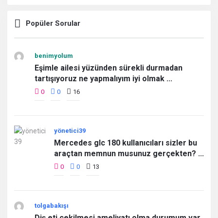
Popüler Sorular
benimyolum
Eşimle ailesi yüzünden sürekli durmadan
tartışıyoruz ne yapmalıyım iyi olmak ...
0
0
16
yönetici39
Mercedes glc 180 kullanıcıları sizler bu
araçtan memnun musunuz gerçekten? ...
0
0
13
tolgabakışı
Diş eti çekilmesi ameliyatı olma durumum var.