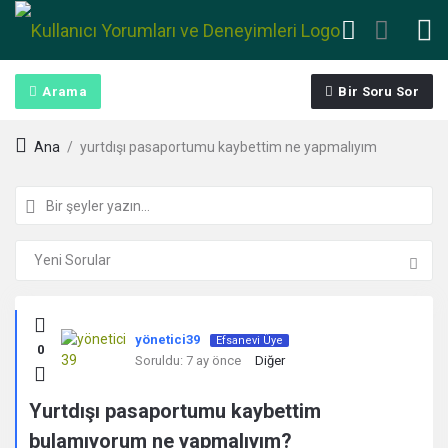
Arama
Bir Soru Sor
Ana
/
yurtdışı pasaportumu kaybettim ne yapmalıyım
Kullanıcı
yönetici39
Efsanevi Üye
0
Yorumları
Soruldu:
7 ay önce
Diğer
ve
Yurtdışı pasaportumu kaybettim
bulamıyorum ne yapmalıyım?