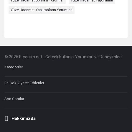
Yüze Hacamat Sonrası Yorumlar
Yüze Hacamat Yaptıranlar
Yüze Hacamat Yaptıranların Yorumları
© 2026 E-yorum.net - Gerçek Kullanıcı Yorumları ve Deneyimleri
Footer
Hakkında
Kategoriler
En Çok Ziyaret Edilenler
Son Sorular
Hakkımızda