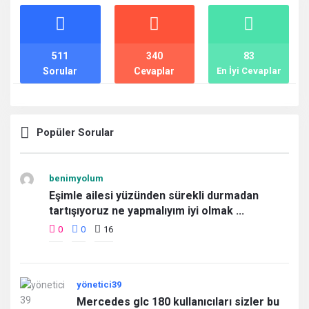
İstatistikler
511
340
83
Sorular
Cevaplar
En İyi Cevaplar
Popüler Sorular
benimyolum
Eşimle ailesi yüzünden sürekli durmadan
tartışıyoruz ne yapmalıyım iyi olmak ...
0
0
16
yönetici39
Mercedes glc 180 kullanıcıları sizler bu