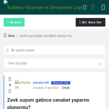
Arama
Bir Soru Sor
Ana
/
zevk suyundan cenabet olunur mu
Kullanıcı
yönetici39
Efsanevi Üye
0
Yorumları
Soruldu:
6 ay önce
Erkek
ve
Zevk suyum gelince cenabet yaparmı
olunurmu?