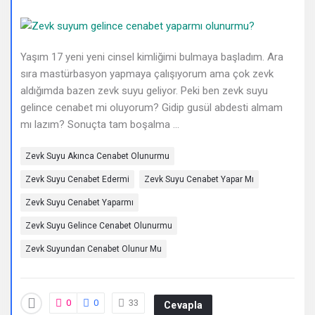
Deneyimleri
En
sonuncu
Yaşım 17 yeni yeni cinsel kimliğimi bulmaya başladım. Ara
sıra mastürbasyon yapmaya çalışıyorum ama çok zevk
Sorular
aldığımda bazen zevk suyu geliyor. Peki ben zevk suyu
gelince cenabet mi oluyorum? Gidip gusül abdesti almam
mı lazım? Sonuçta tam boşalma ...
Zevk Suyu Akınca Cenabet Olunurmu
Zevk Suyu Cenabet Edermi
Zevk Suyu Cenabet Yapar Mı
Zevk Suyu Cenabet Yaparmı
Zevk Suyu Gelince Cenabet Olunurmu
Zevk Suyundan Cenabet Olunur Mu
0
0
33
Cevapla