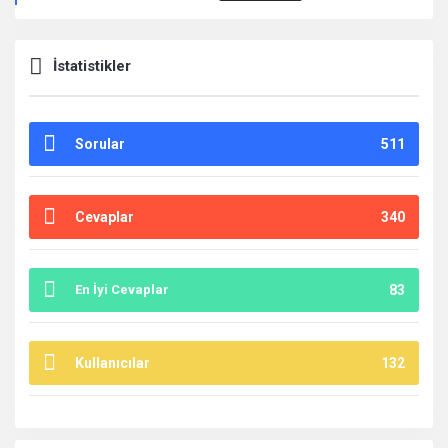
İstatistikler
Sorular
511
Cevaplar
340
En İyi Cevaplar
83
Kullanıcılar
132