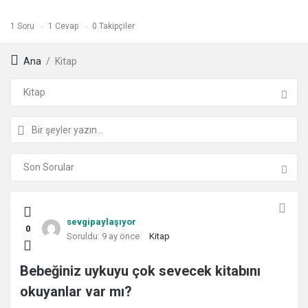
1
Soru
1
Cevap
0
Takipçiler
Ana
/
Kitap
Kullanıcı
sevgipaylaşıyor
0
Yorumları
Soruldu:
9 ay önce
Kitap
ve
Bebeğiniz uykuyu çok sevecek kitabını
okuyanlar var mı?
Deneyimleri