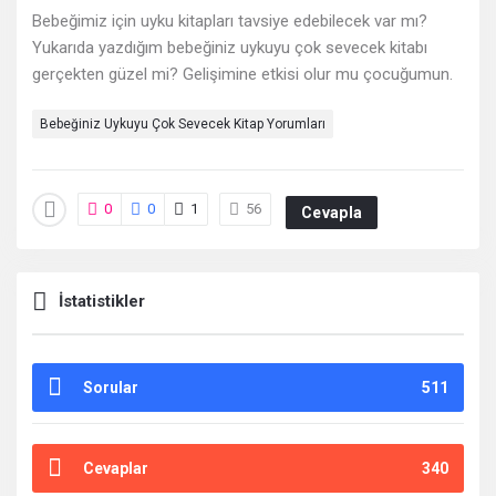
Bebeğimiz için uyku kitapları tavsiye edebilecek var mı?
En
Yukarıda yazdığım bebeğiniz uykuyu çok sevecek kitabı
sonuncu
gerçekten güzel mi? Gelişimine etkisi olur mu çocuğumun.
Sorular
Bebeğiniz Uykuyu Çok Sevecek Kitap Yorumları
0
0
1
56
Cevapla
İstatistikler
Sorular
511
Cevaplar
340