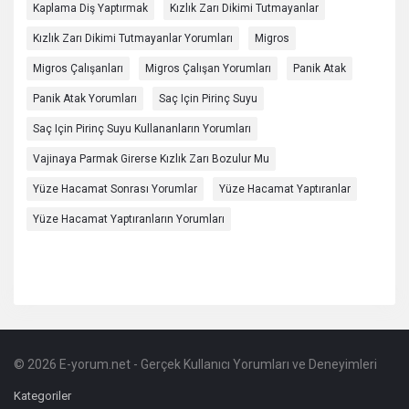
Kaplama Diş Yaptırmak
Kızlık Zarı Dikimi Tutmayanlar
Kızlık Zarı Dikimi Tutmayanlar Yorumları
Migros
Migros Çalışanları
Migros Çalışan Yorumları
Panik Atak
Panik Atak Yorumları
Saç Için Pirinç Suyu
Saç Için Pirinç Suyu Kullananların Yorumları
Vajinaya Parmak Girerse Kızlık Zarı Bozulur Mu
Yüze Hacamat Sonrası Yorumlar
Yüze Hacamat Yaptıranlar
Yüze Hacamat Yaptıranların Yorumları
© 2026 E-yorum.net - Gerçek Kullanıcı Yorumları ve Deneyimleri
Footer
Hakkında
Kategoriler