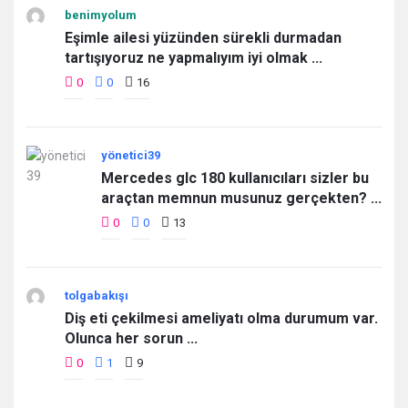
benimyolum
Eşimle ailesi yüzünden sürekli durmadan
tartışıyoruz ne yapmalıyım iyi olmak ...
0
0
16
yönetici39
Mercedes glc 180 kullanıcıları sizler bu
araçtan memnun musunuz gerçekten? ...
0
0
13
tolgabakışı
Diş eti çekilmesi ameliyatı olma durumum var.
Olunca her sorun ...
0
1
9