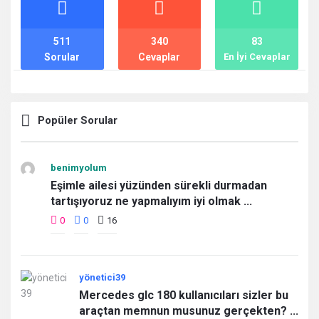
İstatistikler
511
340
83
Sorular
Cevaplar
En İyi Cevaplar
Popüler Sorular
benimyolum
Eşimle ailesi yüzünden sürekli durmadan
tartışıyoruz ne yapmalıyım iyi olmak ...
0
0
16
yönetici39
Mercedes glc 180 kullanıcıları sizler bu
araçtan memnun musunuz gerçekten? ...