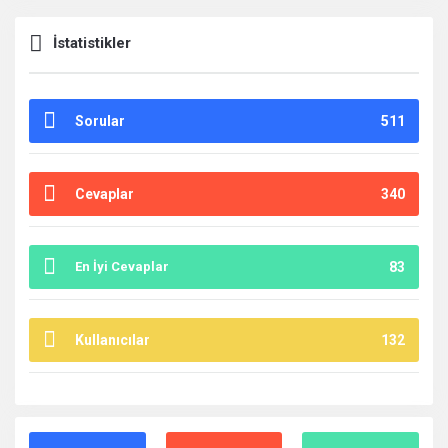
İstatistikler
Sorular
511
Cevaplar
340
En İyi Cevaplar
83
Kullanıcılar
132