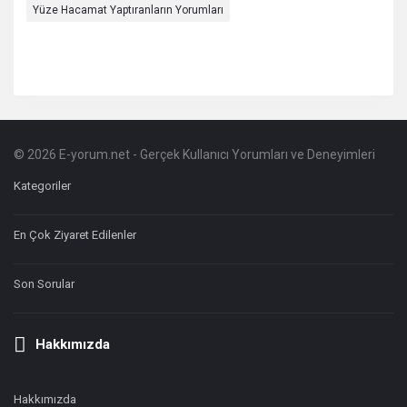
Yüze Hacamat Yaptıranların Yorumları
© 2026 E-yorum.net - Gerçek Kullanıcı Yorumları ve Deneyimleri
Footer
Hakkında
Kategoriler
En Çok Ziyaret Edilenler
Son Sorular
Hakkımızda
Hakkımızda