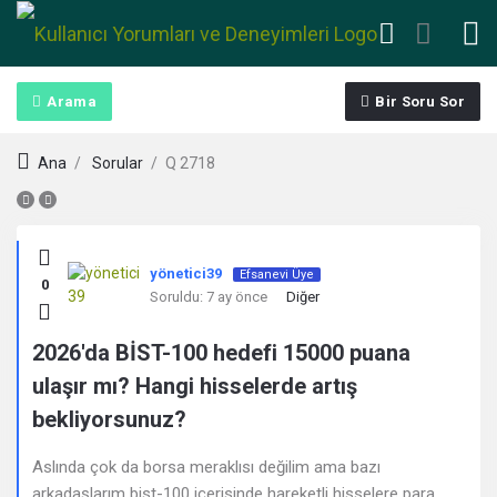
Arama
Bir Soru Sor
Ana
/
Sorular
/
Q 2718
Kullanıcı
yönetici39
Efsanevi Üye
0
Yorumları
Soruldu:
7 ay önce
Diğer
ve
2026'da BİST-100 hedefi 15000 puana
ulaşır mı? Hangi hisselerde artış
Deneyimleri
bekliyorsunuz?
En
Aslında çok da borsa meraklısı değilim ama bazı
sonuncu
arkadaşlarım bist-100 içerisinde hareketli hisselere para