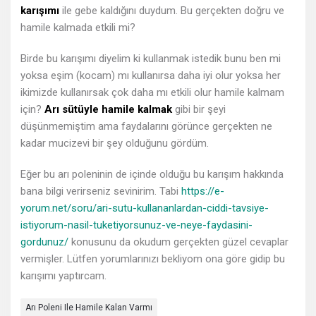
karışımı
ile gebe kaldığını duydum. Bu gerçekten doğru ve
Sorular
hamile kalmada etkili mi?
Birde bu karışımı diyelim ki kullanmak istedik bunu ben mi
yoksa eşim (kocam) mı kullanırsa daha iyi olur yoksa her
ikimizde kullanırsak çok daha mı etkili olur hamile kalmam
için?
Arı sütüyle hamile kalmak
gibi bir şeyi
düşünmemiştim ama faydalarını görünce gerçekten ne
kadar mucizevi bir şey olduğunu gördüm.
Eğer bu arı poleninin de içinde olduğu bu karışım hakkında
bana bilgi verirseniz sevinirim. Tabi
https://e-
yorum.net/soru/ari-sutu-kullananlardan-ciddi-tavsiye-
istiyorum-nasil-tuketiyorsunuz-ve-neye-faydasini-
gordunuz/
konusunu da okudum gerçekten güzel cevaplar
vermişler. Lütfen yorumlarınızı bekliyom ona göre gidip bu
karışımı yaptırcam.
Arı Poleni Ile Hamile Kalan Varmı