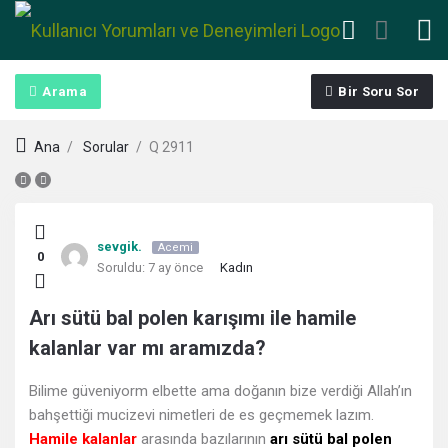
Arama
Bir Soru Sor
Ana
/
Sorular
/
Q 2911
Kullanıcı
sevgik.
Acemi
0
Yorumları
Soruldu:
7 ay önce
Kadın
ve
Arı sütü bal polen karışımı ile hamile
kalanlar var mı aramızda?
Deneyimleri
Bilime güveniyorm elbette ama doğanın bize verdiği Allah’ın
En
bahşettiği mucizevi nimetleri de es geçmemek lazım.
sonuncu
Hamile kalanlar
arasında bazılarının
arı sütü bal polen