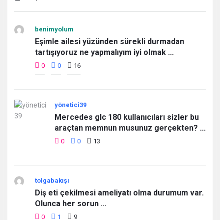
benimyolum
Eşimle ailesi yüzünden sürekli durmadan
tartışıyoruz ne yapmalıyım iyi olmak ...
0
0
16
yönetici39
Mercedes glc 180 kullanıcıları sizler bu
araçtan memnun musunuz gerçekten? ...
0
0
13
tolgabakışı
Diş eti çekilmesi ameliyatı olma durumum var.
Olunca her sorun ...
0
1
9