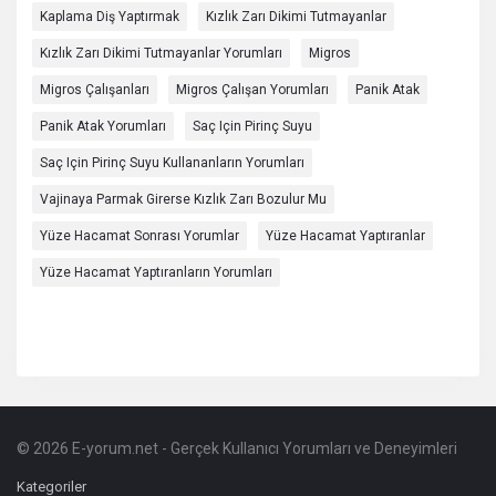
Kaplama Diş Yaptırmak
Kızlık Zarı Dikimi Tutmayanlar
Kızlık Zarı Dikimi Tutmayanlar Yorumları
Migros
Migros Çalışanları
Migros Çalışan Yorumları
Panik Atak
Panik Atak Yorumları
Saç Için Pirinç Suyu
Saç Için Pirinç Suyu Kullananların Yorumları
Vajinaya Parmak Girerse Kızlık Zarı Bozulur Mu
Yüze Hacamat Sonrası Yorumlar
Yüze Hacamat Yaptıranlar
Yüze Hacamat Yaptıranların Yorumları
© 2026 E-yorum.net - Gerçek Kullanıcı Yorumları ve Deneyimleri
Footer
Hakkında
Kategoriler