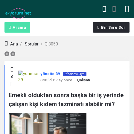
Arama
Bir Soru Sor
Ana
/
Sorular
/
Q 3050
Kullanıcı
yönetici39
Efsanevi Üye
0
Yorumları
Soruldu:
7 ay önce
Çalışan
ve
Emekli olduktan sonra başka bir iş yerinde
çalışan kişi kıdem tazminatı alabilir mi?
Deneyimleri
En
sonuncu