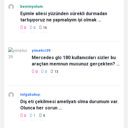
benimyolum
Eşimle ailesi yüzünden sürekli durmadan
tartışıyoruz ne yapmalıyım iyi olmak ...
0
0
16
yönetici39
Mercedes glc 180 kullanıcıları sizler bu
araçtan memnun musunuz gerçekten? ...
0
0
13
tolgabakışı
Diş eti çekilmesi ameliyatı olma durumum var.
Olunca her sorun ...
0
1
9