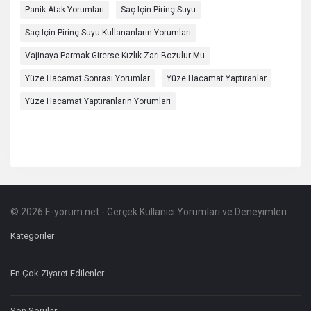
Panik Atak Yorumları
Saç Için Pirinç Suyu
Saç Için Pirinç Suyu Kullananların Yorumları
Vajinaya Parmak Girerse Kızlık Zarı Bozulur Mu
Yüze Hacamat Sonrası Yorumlar
Yüze Hacamat Yaptıranlar
Yüze Hacamat Yaptıranların Yorumları
© 2026 E-yorum.net - Gerçek Kullanıcı Yorumları ve Deneyimleri
Footer
Hakkında
Kategoriler
En Çok Ziyaret Edilenler
Son Sorular