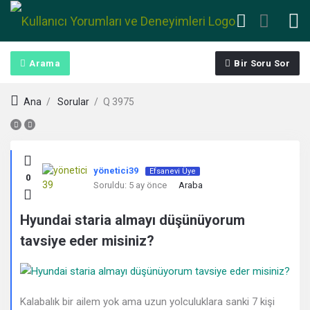
Arama
Bir Soru Sor
Ana
/
Sorular
/
Q 3975
Kullanıcı
yönetici39
Efsanevi Üye
0
Yorumları
Soruldu:
5 ay önce
Araba
ve
Hyundai staria almayı düşünüyorum
tavsiye eder misiniz?
Deneyimleri
En
sonuncu
Kalabalık bir ailem yok ama uzun yolculuklara sanki 7 kişi