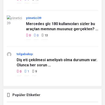
yönetici39
Mercedes glc 180 kullanıcıları sizler bu
araçtan memnun musunuz gerçekten? ...
0
0
13
tolgabakışı
Diş eti çekilmesi ameliyatı olma durumum var.
Olunca her sorun ...
0
1
9
Popüler Etiketler