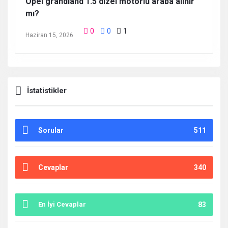
Opel grandland 1.5 dizel motorlu araba alınır
mı?
0
0
1
Haziran 15, 2026
İstatistikler
Sorular
511
Cevaplar
340
En İyi Cevaplar
83