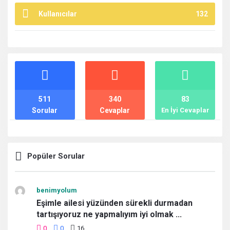
Kullanıcılar
132
İstatistikler
511
340
83
Sorular
Cevaplar
En İyi Cevaplar
Popüler Sorular
benimyolum
Eşimle ailesi yüzünden sürekli durmadan
tartışıyoruz ne yapmalıyım iyi olmak ...
0
0
16