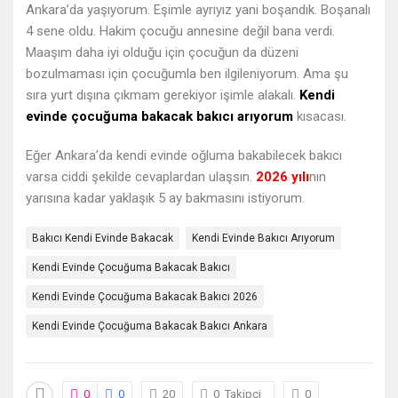
Ankara’da yaşıyorum. Eşimle ayrıyız yani boşandık. Boşanalı
Sorular
4 sene oldu. Hakim çocuğu annesine değil bana verdi.
Maaşım daha iyi olduğu için çocuğun da düzeni
bozulmaması için çocuğumla ben ilgileniyorum. Ama şu
sıra yurt dışına çıkmam gerekiyor işimle alakalı.
Kendi
evinde çocuğuma bakacak bakıcı arıyorum
kısacası.
Eğer Ankara’da kendi evinde oğluma bakabilecek bakıcı
varsa ciddi şekilde cevaplardan ulaşsın.
2026 yılı
nın
yarısına kadar yaklaşık 5 ay bakmasını istiyorum.
Bakıcı Kendi Evinde Bakacak
Kendi Evinde Bakıcı Arıyorum
Kendi Evinde Çocuğuma Bakacak Bakıcı
Kendi Evinde Çocuğuma Bakacak Bakıcı 2026
Kendi Evinde Çocuğuma Bakacak Bakıcı Ankara
0
0
20
0
Takipçi
0