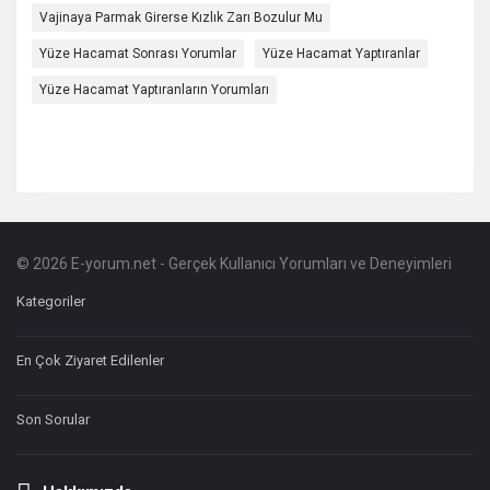
Vajinaya Parmak Girerse Kızlık Zarı Bozulur Mu
Yüze Hacamat Sonrası Yorumlar
Yüze Hacamat Yaptıranlar
Yüze Hacamat Yaptıranların Yorumları
© 2026 E-yorum.net - Gerçek Kullanıcı Yorumları ve Deneyimleri
Footer
Hakkında
Kategoriler
En Çok Ziyaret Edilenler
Son Sorular