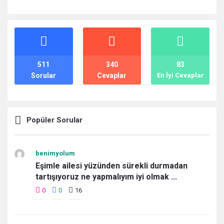
İstatistikler
511
340
83
Sorular
Cevaplar
En İyi Cevaplar
Popüler Sorular
benimyolum
Eşimle ailesi yüzünden sürekli durmadan
tartışıyoruz ne yapmalıyım iyi olmak ...
0
0
16