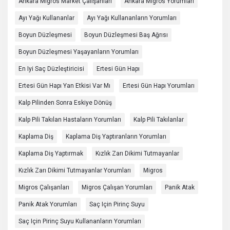
Ankara Migros Market Çalışanları
Ankara Migros Yorumları
Ayı Yağı Kullananlar
Ayı Yağı Kullananların Yorumları
Boyun Düzleşmesi
Boyun Düzleşmesi Baş Ağrısı
Boyun Düzleşmesi Yaşayanların Yorumları
En Iyi Saç Düzleştiricisi
Ertesi Gün Hapı
Ertesi Gün Hapı Yan Etkisi Var Mı
Ertesi Gün Hapı Yorumları
Kalp Pilinden Sonra Eskiye Dönüş
Kalp Pili Takılan Hastaların Yorumları
Kalp Pili Takılanlar
Kaplama Diş
Kaplama Diş Yaptıranların Yorumları
Kaplama Diş Yaptırmak
Kızlık Zarı Dikimi Tutmayanlar
Kızlık Zarı Dikimi Tutmayanlar Yorumları
Migros
Migros Çalışanları
Migros Çalışan Yorumları
Panik Atak
Panik Atak Yorumları
Saç Için Pirinç Suyu
Saç Için Pirinç Suyu Kullananların Yorumları