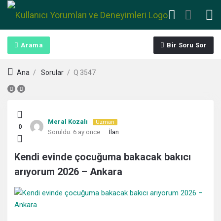
Arama
Bir Soru Sor
Ana
/
Sorular
/
Q 3547
Kullanıcı
Meral Kozalı
Uzman
0
Yorumları
Soruldu:
6 ay önce
İlan
ve
Kendi evinde çocuğuma bakacak bakıcı
arıyorum 2026 – Ankara
Deneyimleri
En
sonuncu