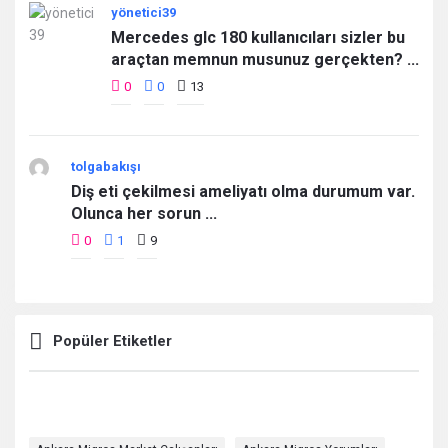
yönetici39
Mercedes glc 180 kullanıcıları sizler bu
araçtan memnun musunuz gerçekten? ...
0
0
13
tolgabakışı
Diş eti çekilmesi ameliyatı olma durumum var.
Olunca her sorun ...
0
1
9
Popüler Etiketler