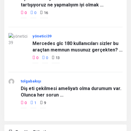
tartışıyoruz ne yapmalıyım iyi olmak ...
0
0
16
yönetici39
Mercedes glc 180 kullanıcıları sizler bu
araçtan memnun musunuz gerçekten? ...
0
0
13
tolgabakışı
Diş eti çekilmesi ameliyatı olma durumum var.
Olunca her sorun ...
0
1
9