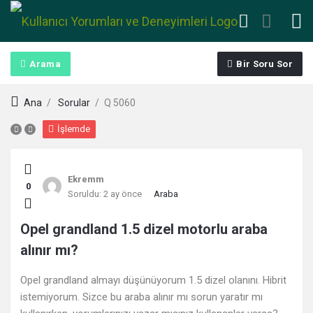
Arama
Bir Soru Sor
Ana
/
Sorular
/
Q 5060
İşlemde
Kullanıcı
Ekremm
0
Yorumları
Soruldu:
2 ay önce
Araba
ve
Opel grandland 1.5 dizel motorlu araba
alınır mı?
Deneyimleri
Opel grandland almayı düşünüyorum 1.5 dizel olanını. Hibrit
En
istemiyorum. Sizce bu araba alınır mı sorun yaratır mı