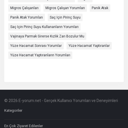
Migros Çalışanları
Migros Çalışan Yorumları
Panik Atak
Panik Atak Yorumları
Saç Için Pirinç Suyu
Saç Için Pirinç Suyu Kullananların Yorumları
Vajinaya Parmak Girerse Kızlık Zarı Bozulur Mu
Yüze Hacamat Sonrası Yorumlar
Yüze Hacamat Yaptıranlar
Yüze Hacamat Yaptıranların Yorumları
© 2026 E-yorum.net - Gerçek Kullanıcı Yorumları ve Deneyimleri
Footer
Hakkında
Kategoriler
En Çok Ziyaret Edilenler