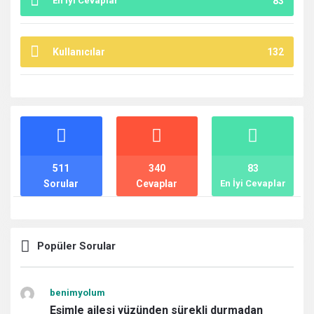
En İyi Cevaplar
83
Kullanıcılar
132
İstatistikler
511
340
83
Sorular
Cevaplar
En İyi Cevaplar
Popüler Sorular
benimyolum
Eşimle ailesi yüzünden sürekli durmadan