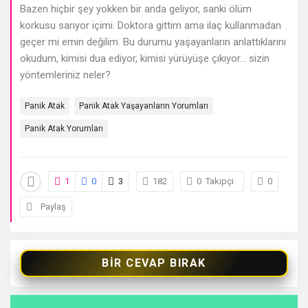
sonuncu
Bazen hiçbir şey yokken bir anda geliyor, sanki ölüm
korkusu sarıyor içimi. Doktora gittim ama ilaç kullanmadan
Sorular
geçer mi emin değilim. Bu durumu yaşayanların anlattıklarını
okudum, kimisi dua ediyor, kimisi yürüyüşe çıkıyor… sizin
yöntemleriniz neler?
Panik Atak
Panik Atak Yaşayanların Yorumları
Panik Atak Yorumları
1
0
3
182
0
Takipçi
0
Paylaş
BIR CEVAP BIRAK