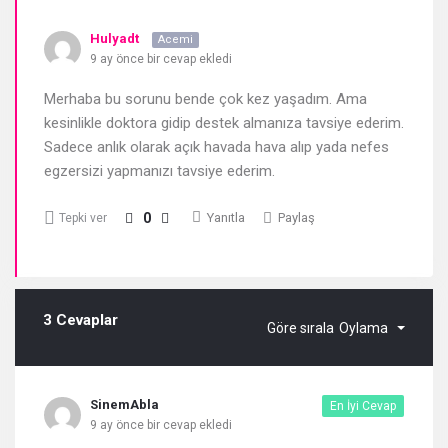
Hulyadt
Acemi
9 ay önce bir cevap ekledi
Merhaba bu sorunu bende çok kez yaşadım. Ama
kesinlikle doktora gidip destek almanıza tavsiye ederim.
Sadece anlık olarak açık havada hava alıp yada nefes
egzersizi yapmanızı tavsiye ederim.
0
Yanıtla
Paylaş
Tepki ver
3 Cevaplar
Göre sırala
Oylama
SinemAbla
En İyi Cevap
9 ay önce bir cevap ekledi