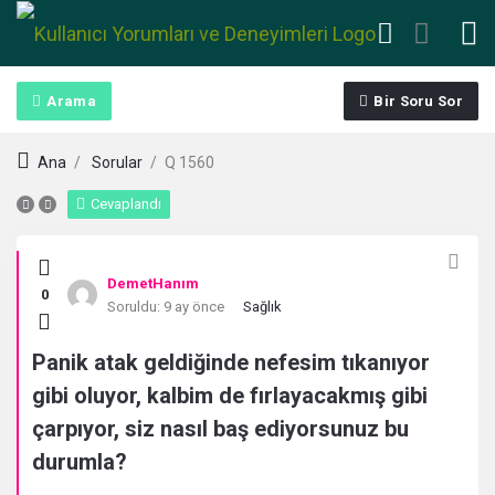
Arama
Bir Soru Sor
Ana
/
Sorular
/
Q 1560
Cevaplandı
Kullanıcı
DemetHanım
0
Yorumları
Soruldu:
9 ay önce
Sağlık
ve
Panik atak geldiğinde nefesim tıkanıyor
gibi oluyor, kalbim de fırlayacakmış gibi
Deneyimleri
çarpıyor, siz nasıl baş ediyorsunuz bu
En
durumla?