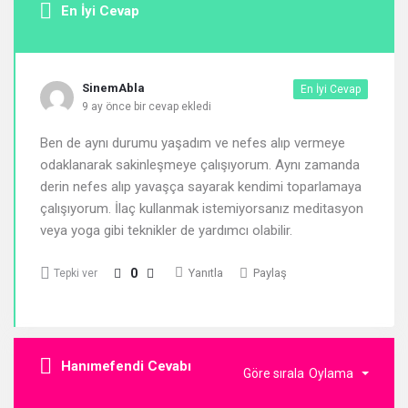
En İyi Cevap
SinemAbla
En İyi Cevap
9 ay önce bir cevap ekledi
Ben de aynı durumu yaşadım ve nefes alıp vermeye
odaklanarak sakinleşmeye çalışıyorum. Aynı zamanda
derin nefes alıp yavaşça sayarak kendimi toparlamaya
çalışıyorum. İlaç kullanmak istemiyorsanız meditasyon
veya yoga gibi teknikler de yardımcı olabilir.
0
Yanıtla
Paylaş
Tepki ver
Hanımefendi Cevabı
Göre sırala
Oylama