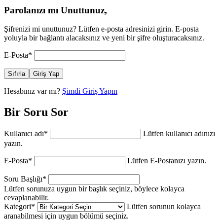
Parolanızı mı Unuttunuz,
Şifrenizi mi unuttunuz? Lütfen e-posta adresinizi girin. E-posta
yoluyla bir bağlantı alacaksınız ve yeni bir şifre oluşturacaksınız.
E-Posta
*
Sıfırla
Giriş Yap
Hesabınız var mı?
Şimdi Giriş Yapın
Bir Soru Sor
Kullanıcı adı
*
Lütfen kullanıcı adınızı
yazın.
E-Posta
*
Lütfen E-Postanızı yazın.
Soru Başlığı
*
Lütfen sorunuza uygun bir başlık seçiniz, böylece kolayca
cevaplanabilir.
Kategori
*
Lütfen sorunun kolayca
aranabilmesi için uygun bölümü seçiniz.