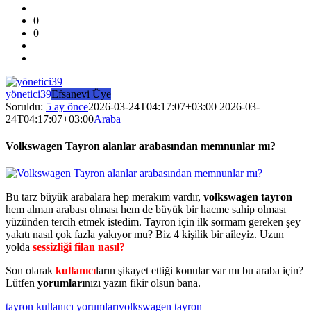
Kullanıcı
0
Yorumları
0
ve
Deneyimleri
En
yönetici39
Efsanevi Üye
sonuncu
Soruldu:
5 ay önce
2026-03-24T04:17:07+03:00
2026-03-
24T04:17:07+03:00
Araba
Sorular
Volkswagen Tayron alanlar arabasından memnunlar mı?
Bu tarz büyük arabalara hep merakım vardır,
volkswagen tayron
hem alman arabası olması hem de büyük bir hacme sahip olması
yüzünden tercih etmek istedim. Tayron için ilk sormam gereken şey
yakıtı nasıl çok fazla yakıyor mu? Biz 4 kişilik bir aileyiz. Uzun
yolda
sessizliği filan nasıl?
Son olarak
kullanıcı
ların şikayet ettiği konular var mı bu araba için?
Lütfen
yorumları
nızı yazın fikir olsun bana.
tayron kullanıcı yorumları
volkswagen tayron