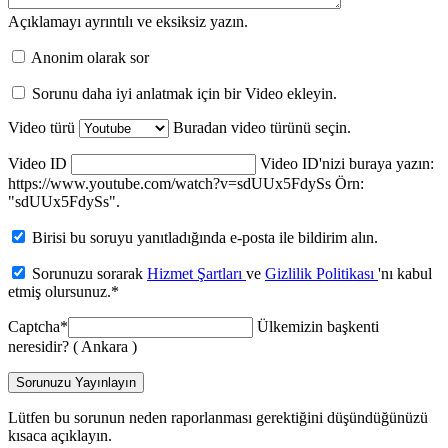
Açıklamayı ayrıntılı ve eksiksiz yazın.
Anonim olarak sor
Sorunu daha iyi anlatmak için bir Video ekleyin.
Video türü
Buradan video türünü seçin.
Video ID
Video ID'nizi buraya yazın:
https://www.youtube.com/watch?v=sdUUx5FdySs Örn:
"sdUUx5FdySs".
Birisi bu soruyu yanıtladığında e-posta ile bildirim alın.
Sorunuzu sorarak
Hizmet Şartları
ve
Gizlilik Politikası
'nı kabul
etmiş olursunuz.
*
Captcha
*
Ülkemizin başkenti
neresidir? ( Ankara )
Sorunuzu Yayınlayın
Lütfen bu sorunun neden raporlanması gerektiğini düşündüğünüzü
kısaca açıklayın.