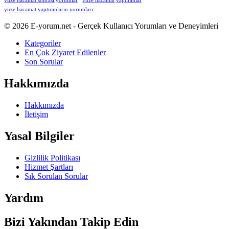
yüze hacamat sonrası yorumlar
yüze hacamat yaptıranlar
yüze hacamat yaptıranların yorumları
Footer
Hakkında
© 2026 E-yorum.net - Gerçek Kullanıcı Yorumları ve Deneyimleri
Kategoriler
En Çok Ziyaret Edilenler
Son Sorular
Hakkımızda
Hakkımızda
İletişim
Yasal Bilgiler
Gizlilik Politikası
Hizmet Şartları
Sık Sorulan Sorular
Yardım
Bizi Yakından Takip Edin