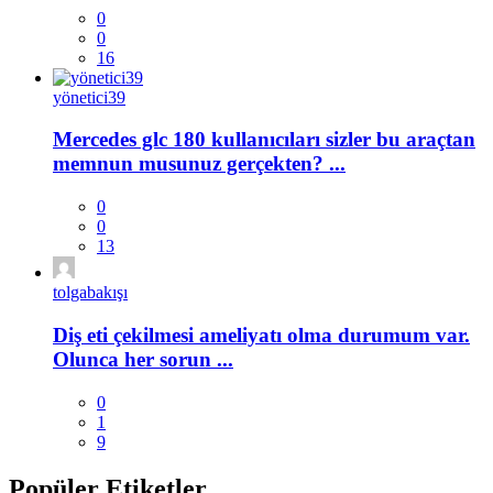
0
0
16
yönetici39
Mercedes glc 180 kullanıcıları sizler bu araçtan
memnun musunuz gerçekten? ...
0
0
13
tolgabakışı
Diş eti çekilmesi ameliyatı olma durumum var.
Olunca her sorun ...
0
1
9
Popüler Etiketler