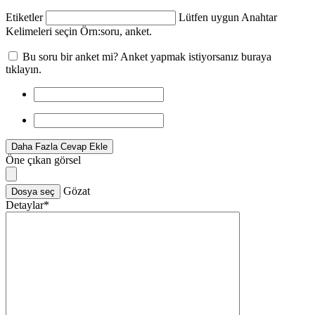
Etiketler
Lütfen uygun Anahtar
Kelimeleri seçin Örn:
soru, anket
.
Bu soru bir anket mi? Anket yapmak istiyorsanız buraya
tıklayın.
Daha Fazla Cevap Ekle
Öne çıkan görsel
Gözat
Dosya seç
Detaylar
*