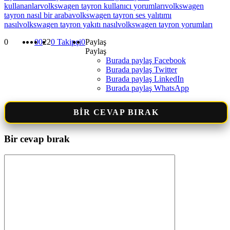
kullananlar
volkswagen tayron kullanıcı yorumları
volkswagen
tayron nasıl bir araba
volkswagen tayron ses yalıtımı
nasıl
volkswagen tayron yakıtı nasıl
volkswagen tayron yorumları
0
0
0
22
0
Takipçi
0
Paylaş
Paylaş
Burada paylaş
Facebook
Burada paylaş Twitter
Burada paylaş LinkedIn
Burada paylaş WhatsApp
BIR CEVAP BIRAK
Bir cevap bırak