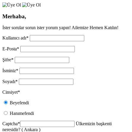
Merhaba,
İster sorular sorun ister yorum yapın! Ailemize Hemen Katılın!
Kullanıcı adı
*
E-Posta
*
Şifre
*
İsminiz
*
Soyadı
*
Cinsiyet
*
Beyefendi
Hanımefendi
Captcha
*
Ülkemizin başkenti
neresidir? ( Ankara )