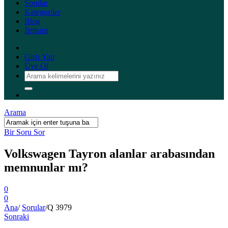
Sorular
Kategoriler
Blog
İletişim
Giriş Yap
Üye Ol
Arama
Bir Soru Sor
Volkswagen Tayron alanlar arabasından
memnunlar mı?
0
0
Ana
/
Sorular
/
Q 3979
Sonraki