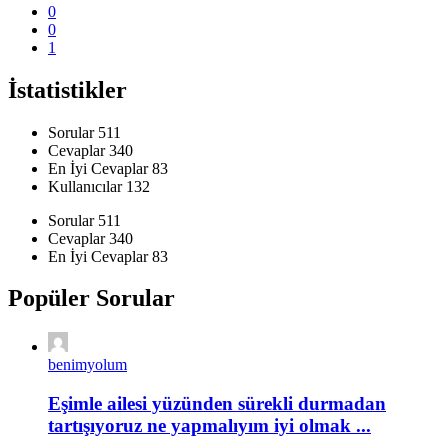
0
0
1
İstatistikler
Sorular
511
Cevaplar
340
En İyi Cevaplar
83
Kullanıcılar
132
İstatistikler
Sorular
511
Cevaplar
340
En İyi Cevaplar
83
Popüler Sorular
benimyolum
Eşimle ailesi yüzünden sürekli durmadan
tartışıyoruz ne yapmalıyım iyi olmak ...