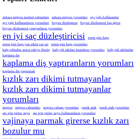
ankara migros market çalışanları
ankara migros yorumları
ayı yağı kullananlar
ayı yağı kullananların yorumları
boyun düzleşmesi
boyun düzleşmesi baş ağrısı
boyun düzleşmesi yaşayanların yorumları
en iyi saç düzleştiricisi
ertesi gün hapı
ertesi gün hapı yan etkisi var mı
ertesi gün hapı yorumları
kalp pilinden sonra eskiye dönüş
kalp pili takılan hastaların yorumları
kalp pili takılanlar
kaplama diş
kaplama diş yaptıranların yorumları
kaplama diş yaptırmak
kızlık zarı dikimi tutmayanlar
kızlık zarı dikimi tutmayanlar
yorumları
migros
migros çalışanları
migros çalışan yorumları
panik atak
panik atak yorumları
saç için pirinç suyu
saç için pirinç suyu kullananların yorumları
vajinaya parmak girerse kızlık zarı
bozulur mu