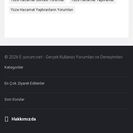
Yüze Hacamat Sonrası Yorumlar
Yüze Hacamat Yaptıranlar
Yüze Hacamat Yaptıranların Yorumları
© 2026 E-yorum.net - Gerçek Kullanıcı Yorumları ve Deneyimleri
Footer
Hakkında
Kategoriler
En Çok Ziyaret Edilenler
Son Sorular
Hakkımızda