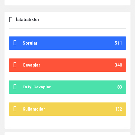
İstatistikler
Sorular
511
Cevaplar
340
En İyi Cevaplar
83
Kullanıcılar
132