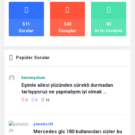
İstatistikler
511
340
83
Sorular
Cevaplar
En İyi Cevaplar
Popüler Sorular
benimyolum
Eşimle ailesi yüzünden sürekli durmadan
tartışıyoruz ne yapmalıyım iyi olmak ...
0
0
16
yönetici39
Mercedes glc 180 kullanıcıları sizler bu