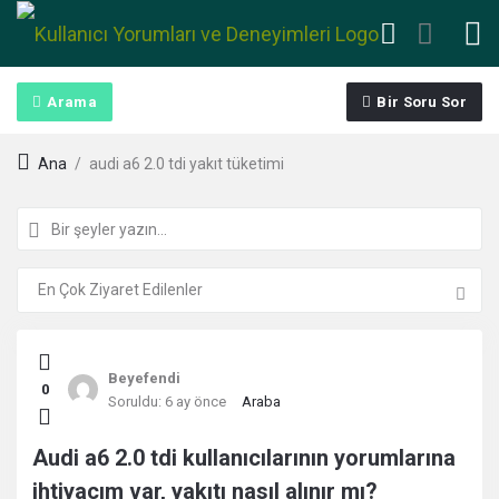
Arama
Bir Soru Sor
Ana
/
audi a6 2.0 tdi yakıt tüketimi
Kullanıcı
Beyefendi
0
Yorumları
Soruldu:
6 ay önce
Araba
ve
Audi a6 2.0 tdi kullanıcılarının yorumlarına
ihtiyacım var, yakıtı nasıl alınır mı?