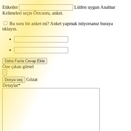
Etiketler
Lütfen uygun Anahtar
Kelimeleri seçin Örn:
soru, anket
.
Bu soru bir anket mi? Anket yapmak istiyorsanız buraya
tıklayın.
Daha Fazla Cevap Ekle
Öne çıkan görsel
Gözat
Dosya seç
Detaylar
*