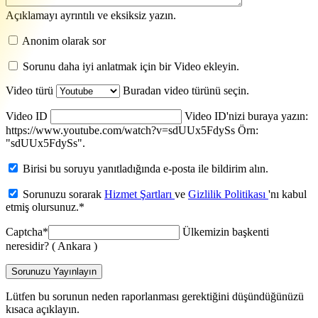
Açıklamayı ayrıntılı ve eksiksiz yazın.
Anonim olarak sor
Sorunu daha iyi anlatmak için bir Video ekleyin.
Video türü
Buradan video türünü seçin.
Video ID
Video ID'nizi buraya yazın:
https://www.youtube.com/watch?v=sdUUx5FdySs Örn:
"sdUUx5FdySs".
Birisi bu soruyu yanıtladığında e-posta ile bildirim alın.
Sorunuzu sorarak
Hizmet Şartları
ve
Gizlilik Politikası
'nı kabul
etmiş olursunuz.
*
Captcha
*
Ülkemizin başkenti
neresidir? ( Ankara )
Sorunuzu Yayınlayın
Lütfen bu sorunun neden raporlanması gerektiğini düşündüğünüzü
kısaca açıklayın.