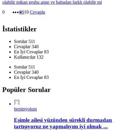
olabilir mi
kan grubu anne ve babadan farklı olabilir mi​
0
0
0
19
Cevapla
İstatistikler
Sorular
511
Cevaplar
340
En İyi Cevaplar
83
Kullanıcılar
132
İstatistikler
Sorular
511
Cevaplar
340
En İyi Cevaplar
83
Popüler Sorular
benimyolum
Eşimle ailesi yüzünden sürekli durmadan
tartışıyoruz ne yapmalıyım iyi olmak ...