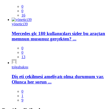
0
0
16
yönetici39
Mercedes glc 180 kullanıcıları sizler bu araçtan
memnun musunuz gerçekten? ...
0
0
13
tolgabakışı
Diş eti çekilmesi ameliyatı olma durumum var.
Olunca her sorun ...
0
1
9