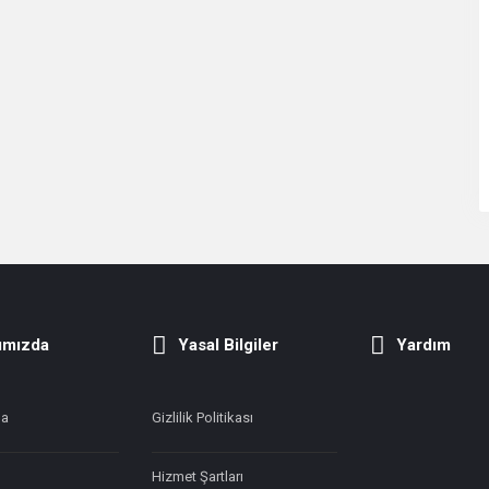
ımızda
Yasal Bilgiler
Yardım
da
Gizlilik Politikası
Hizmet Şartları