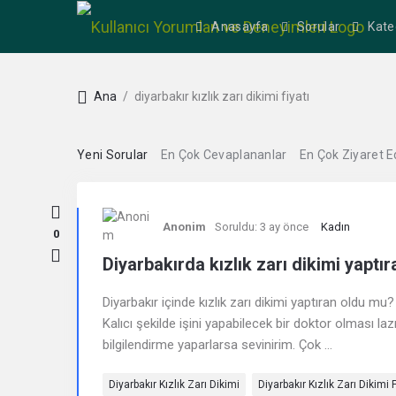
Anasayfa
Sorular
Kate
Ana
/
diyarbakır kızlık zarı dikimi fiyatı
Yeni Sorular
En Çok Cevaplananlar
En Çok Ziyaret E
Kullanıcı
Anonim
Soruldu:
3 ay önce
Kadın
Yorumları
0
Diyarbakırda kızlık zarı dikimi yaptı
ve
Diyarbakır içinde kızlık zarı dikimi yaptıran oldu m
Deneyimleri
Kalıcı şekilde işini yapabilecek bir doktor olması laz
bilgilendirme yaparlarsa sevinirim. Çok ...
En
Diyarbakır Kızlık Zarı Dikimi
Diyarbakır Kızlık Zarı Dikimi F
sonuncu