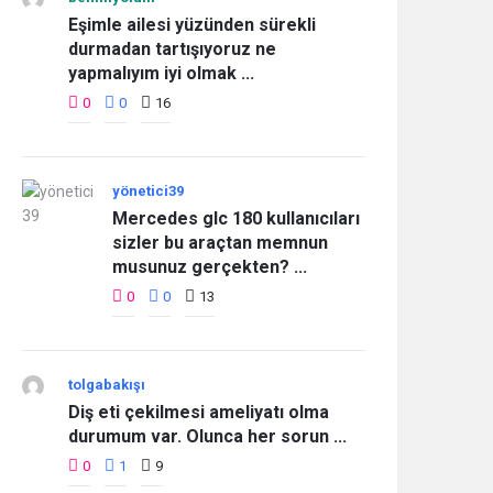
Eşimle ailesi yüzünden sürekli
durmadan tartışıyoruz ne
yapmalıyım iyi olmak ...
0
0
16
yönetici39
Mercedes glc 180 kullanıcıları
sizler bu araçtan memnun
musunuz gerçekten? ...
0
0
13
tolgabakışı
Diş eti çekilmesi ameliyatı olma
durumum var. Olunca her sorun ...
0
1
9