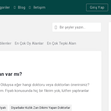
goriler
Blog
İletişim
Giriş Yap
dilenler
En Çok Oy Alanlar
En Çok Tepki Alan
ran var mı?
u? Olduysa eğer hangi doktoru veya doktorları önerirsiniz?
ım. Fiyatı konusunda hiç bir fikrim yok, lütfen yaptıranlar
iyatı
Diyarbakır Kızlık Zarı Dikimi Yapan Doktorlar