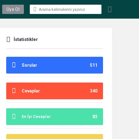
Üye Ol
İstatistikler
Sorular
511
Cevaplar
340
En İyi Cevaplar
83