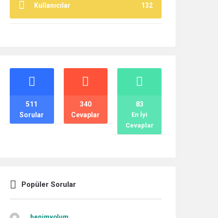
Kullanıcılar
132
İstatistikler
511
340
83
Sorular
Cevaplar
En İyi
Cevaplar
Popüler Sorular
benimyolum