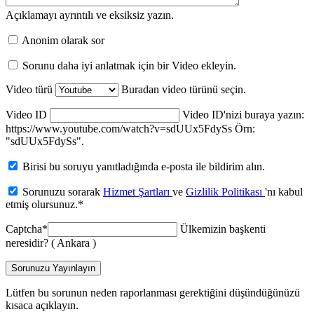
Açıklamayı ayrıntılı ve eksiksiz yazın.
Anonim olarak sor
Sorunu daha iyi anlatmak için bir Video ekleyin.
Video türü
Buradan video türünü seçin.
Video ID
Video ID'nizi buraya yazın:
https://www.youtube.com/watch?v=sdUUx5FdySs Örn:
"sdUUx5FdySs".
Birisi bu soruyu yanıtladığında e-posta ile bildirim alın.
Sorunuzu sorarak
Hizmet Şartları
ve
Gizlilik Politikası
'nı kabul
etmiş olursunuz.
*
Captcha
*
Ülkemizin başkenti
neresidir? ( Ankara )
Sorunuzu Yayınlayın
Lütfen bu sorunun neden raporlanması gerektiğini düşündüğünüzü
kısaca açıklayın.