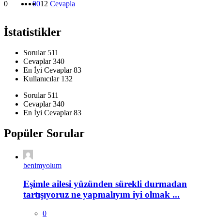
0
0
0
12
Cevapla
İstatistikler
Sorular
511
Cevaplar
340
En İyi Cevaplar
83
Kullanıcılar
132
İstatistikler
Sorular
511
Cevaplar
340
En İyi Cevaplar
83
Popüler Sorular
benimyolum
Eşimle ailesi yüzünden sürekli durmadan
tartışıyoruz ne yapmalıyım iyi olmak ...
0