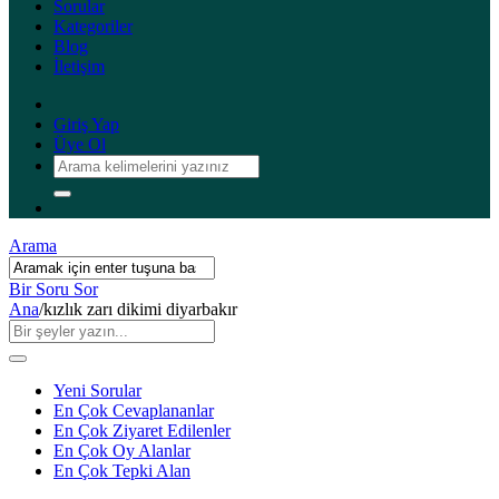
Sorular
Kategoriler
Blog
İletişim
Giriş Yap
Üye Ol
Arama
Bir Soru Sor
Ana
/
kızlık zarı dikimi diyarbakır
Yeni Sorular
En Çok Cevaplananlar
En Çok Ziyaret Edilenler
En Çok Oy Alanlar
En Çok Tepki Alan