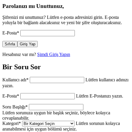
Parolanızı mı Unuttunuz,
Şifrenizi mi unuttunuz? Lütfen e-posta adresinizi girin. E-posta
yoluyla bir bağlantı alacaksınız ve yeni bir şifre oluşturacaksınız.
E-Posta
*
Sıfırla
Giriş Yap
Hesabınız var mı?
Şimdi Giriş Yapın
Bir Soru Sor
Kullanıcı adı
*
Lütfen kullanıcı adınızı
yazın.
E-Posta
*
Lütfen E-Postanızı yazın.
Soru Başlığı
*
Lütfen sorunuza uygun bir başlık seçiniz, böylece kolayca
cevaplanabilir.
Kategori
*
Lütfen sorunun kolayca
aranabilmesi için uygun bölümü seçiniz.