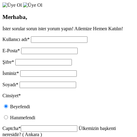
Merhaba,
İster sorular sorun ister yorum yapın! Ailemize Hemen Katılın!
Kullanıcı adı
*
E-Posta
*
Şifre
*
İsminiz
*
Soyadı
*
Cinsiyet
*
Beyefendi
Hanımefendi
Captcha
*
Ülkemizin başkenti
neresidir? ( Ankara )