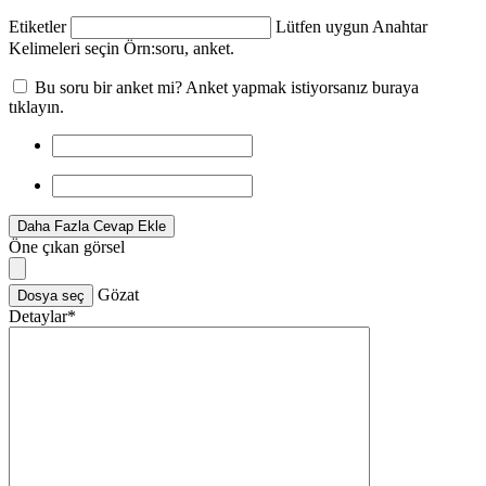
Etiketler
Lütfen uygun Anahtar
Kelimeleri seçin Örn:
soru, anket
.
Bu soru bir anket mi? Anket yapmak istiyorsanız buraya
tıklayın.
Daha Fazla Cevap Ekle
Öne çıkan görsel
Gözat
Dosya seç
Detaylar
*