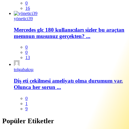
0
16
yönetici39
Mercedes glc 180 kullanıcıları sizler bu araçtan
memnun musunuz gerçekten? ...
0
0
13
tolgabakışı
Diş eti çekilmesi ameliyatı olma durumum var.
Olunca her sorun ...
0
1
9
Popüler Etiketler