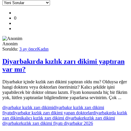
Kullanıcı
0
Yorumları
ve
Deneyimleri
Anonim
En
Soruldu:
3 ay önce
Kadın
sonuncu
Sorular
Diyarbakırda kızlık zarı dikimi yaptıran
var mı?
Diyarbakır içinde kızlık zarı dikimi yaptıran oldu mu? Olduysa eğer
hangi doktoru veya doktorları önerirsiniz? Kalıcı şekilde işini
yapabilecek bir doktor olması lazım. Fiyatı konusunda hiç bir fikrim
yok, lütfen yaptıranlar bilgilendirme yaparlarsa sevinirim. Çok ...
diyarbakır kızlık zarı dikimi
diyarbakır kızlık zarı dikimi
fiyatı
diyarbakır kızlık zarı dikimi yapan doktorlar
diyarbakırda kızlık
zarı dikimi
kalıcı kızlık zarı dikimi diyarbakır
kızlık zarı dikimi
diyarbakır
kızlık zarı dikimi fiyatı diyarbakır 2026