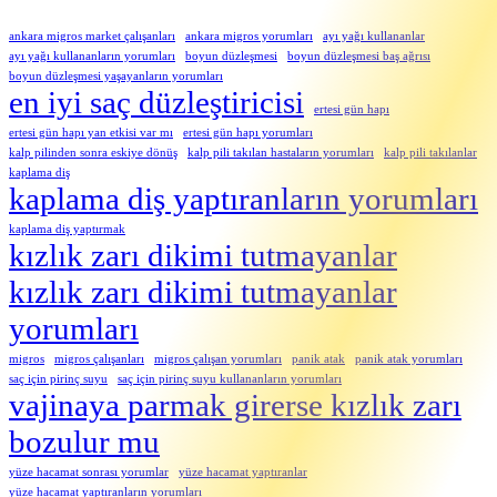
ankara migros market çalışanları
ankara migros yorumları
ayı yağı kullananlar
ayı yağı kullananların yorumları
boyun düzleşmesi
boyun düzleşmesi baş ağrısı
boyun düzleşmesi yaşayanların yorumları
en iyi saç düzleştiricisi
ertesi gün hapı
ertesi gün hapı yan etkisi var mı
ertesi gün hapı yorumları
kalp pilinden sonra eskiye dönüş
kalp pili takılan hastaların yorumları
kalp pili takılanlar
kaplama diş
kaplama diş yaptıranların yorumları
kaplama diş yaptırmak
kızlık zarı dikimi tutmayanlar
kızlık zarı dikimi tutmayanlar
yorumları
migros
migros çalışanları
migros çalışan yorumları
panik atak
panik atak yorumları
saç için pirinç suyu
saç için pirinç suyu kullananların yorumları
vajinaya parmak girerse kızlık zarı
bozulur mu
yüze hacamat sonrası yorumlar
yüze hacamat yaptıranlar
yüze hacamat yaptıranların yorumları