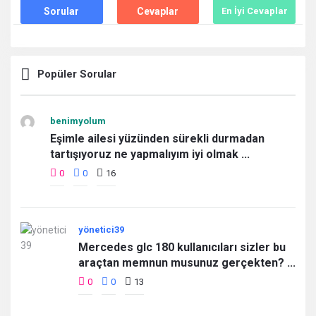
Sorular
Cevaplar
En İyi Cevaplar
Popüler Sorular
benimyolum
Eşimle ailesi yüzünden sürekli durmadan
tartışıyoruz ne yapmalıyım iyi olmak ...
0
0
16
yönetici39
Mercedes glc 180 kullanıcıları sizler bu
araçtan memnun musunuz gerçekten? ...
0
0
13