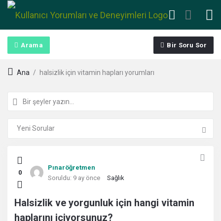
Arama
Bir Soru Sor
Ana
/
halsizlik için vitamin hapları yorumları
Kullanıcı
Pınaröğretmen
0
Yorumları
Soruldu:
9 ay önce
Sağlık
ve
Halsizlik ve yorgunluk için hangi vitamin
haplarını içiyorsunuz?