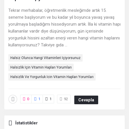
Deneyimleri
Tekrar merhabalar, öğretmenlik mesleğimde artık 15.
En
seneme başlıyorum ve bu kadar yıl boyunca yavaş yavaş
sonuncu
yorulmaya başladığımı hissediyorum artık. İlla ki vitamin hapı
kullananlar vardır diye düşünüyorum, gün içerisinde
Sorular
yorgunluk hissini azaltan enerji veren hangi vitamin haplarını
kullanıyorsunuz? Takviye gıda ...
Halsiz Olunca Hangi Vitaminleri Içiyorsunuz
Halsizlik Için Vitamin Hapları Yorumları
Halsizlik Ve Yorgunluk Icin Vitamin Hapları Yorumları
0
1
1
92
Cevapla
İstatistikler