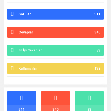
Sorular
511
Cevaplar
340
En İyi Cevaplar
83
Kullanıcılar
132
İstatistikler
511
340
83