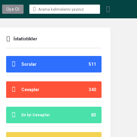
Üye Ol
İstatistikler
Sorular
511
Cevaplar
340
En İyi Cevaplar
83