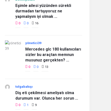
Eşimle ailesi yüzünden sürekli
durmadan tartışıyoruz ne
yapmalıyım iyi olmak ...
0
0
16
yönetici39
Mercedes glc 180 kullanıcıları
sizler bu araçtan memnun
musunuz gerçekten? ...
0
0
13
tolgabakışı
Diş eti çekilmesi ameliyatı olma
durumum var. Olunca her sorun ...
0
1
9