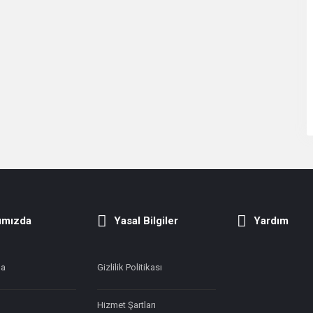
ımızda
Yasal Bilgiler
Yardım
da
Gizlilik Politikası
Hizmet Şartları