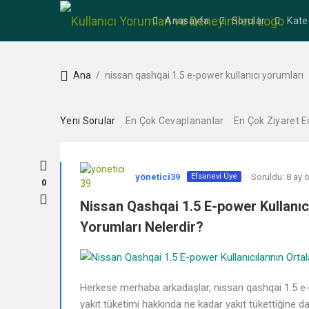
Anasayfa
Sorular
Kate
Ana
/
nissan qashqai 1.5 e-power kullanıcı yorumları
Yeni Sorular
En Çok Cevaplananlar
En Çok Ziyaret E
Kullanıcı
yönetici39
Soruldu:
8 ay 
Efsanevi Üye
Yorumları
0
Nissan Qashqai 1.5 E-power Kullanıc
ve
Yorumları Nelerdir?
Deneyimleri
En
Herkese merhaba arkadaşlar, nissan qashqai 1.5 e-p
sonuncu
yakıt tüketimi hakkında ne kadar yakıt tükettiğine da