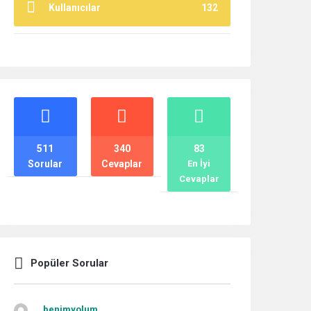
Kullanıcılar
132
İstatistikler
511
340
83
Sorular
Cevaplar
En İyi
Cevaplar
Popüler Sorular
benimyolum