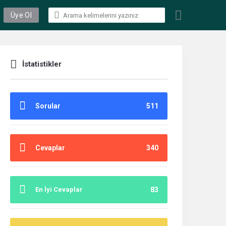
Üye Ol
İstatistikler
Sorular
511
Cevaplar
340
En İyi Cevaplar
83