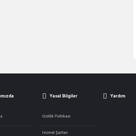
ımızda
Yasal Bilgiler
Yardım
da
Gizlilik Politikası
Hizmet Şartları