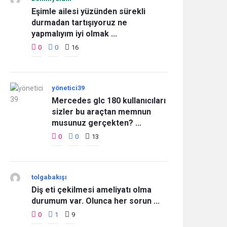
Eşimle ailesi yüzünden sürekli
durmadan tartışıyoruz ne
yapmalıyım iyi olmak ...
0
0
16
yönetici39
Mercedes glc 180 kullanıcıları
sizler bu araçtan memnun
musunuz gerçekten? ...
0
0
13
tolgabakışı
Diş eti çekilmesi ameliyatı olma
durumum var. Olunca her sorun ...
0
1
9