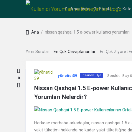
Anasayfa
Sorular
Kate
Ana
/
nissan qashqai 1.5 e-power kullanıcı yorumları
Yeni Sorular
En Çok Cevaplananlar
En Çok Ziyaret E
Kullanıcı
yönetici39
Soruldu:
8 ay 
Efsanevi Üye
Yorumları
0
Nissan Qashqai 1.5 E-power Kullanıc
ve
Yorumları Nelerdir?
Deneyimleri
En
Herkese merhaba arkadaşlar, nissan qashqai 1.5 e-p
sonuncu
yakıt tüketimi hakkında ne kadar yakıt tükettiğine da