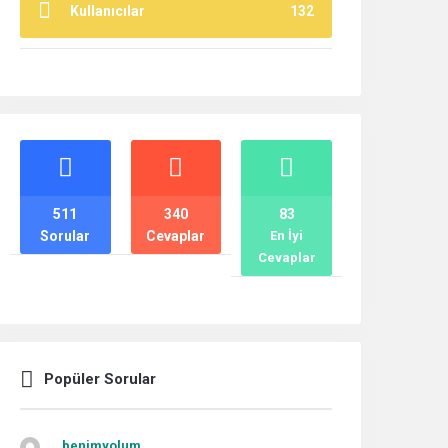
Kullanıcılar
132
İstatistikler
511
340
83
Sorular
Cevaplar
En İyi
Cevaplar
Popüler Sorular
benimyolum