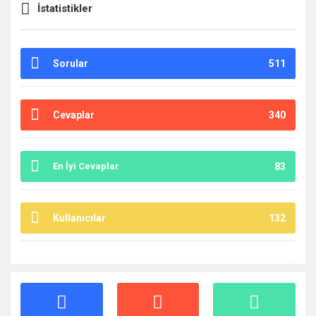
İstatistikler
Sorular
511
Cevaplar
340
En İyi Cevaplar
83
Kullanıcılar
132
İstatistikler