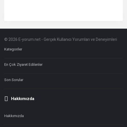
© 2026 E-yorum.net - Gerçek Kullanıcı Yorumları ve Deneyimleri
Footer
Hakkında
Kategoriler
En Çok Ziyaret Edilenler
Son Sorular
Hakkımızda
Hakkımızda