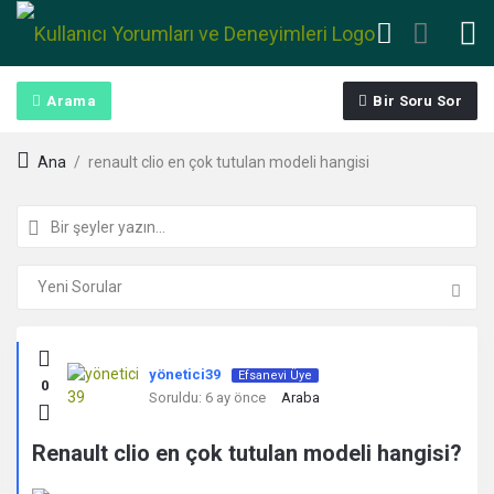
Arama
Bir Soru Sor
Ana
/
renault clio en çok tutulan modeli hangisi
Kullanıcı
yönetici39
Efsanevi Üye
0
Yorumları
Soruldu:
6 ay önce
Araba
ve
Renault clio en çok tutulan modeli hangisi?