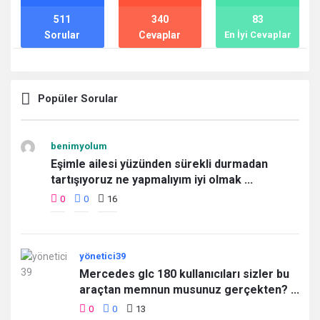
511
340
83
Sorular
Cevaplar
En İyi Cevaplar
Popüler Sorular
benimyolum
Eşimle ailesi yüzünden sürekli durmadan
tartışıyoruz ne yapmalıyım iyi olmak ...
0
0
16
yönetici39
Mercedes glc 180 kullanıcıları sizler bu
araçtan memnun musunuz gerçekten? ...
0
0
13