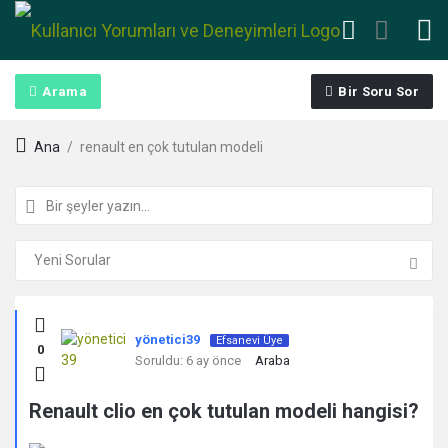
Arama
Bir Soru Sor
Ana
/
renault en çok tutulan modeli
Kullanıcı
yönetici39
Efsanevi Üye
0
Yorumları
Soruldu:
6 ay önce
Araba
ve
Renault clio en çok tutulan modeli hangisi?