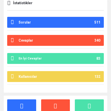
İstatistikler
Sorular
511
Cevaplar
340
En İyi Cevaplar
83
Kullanıcılar
132
İstatistikler