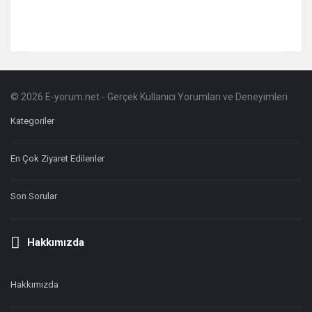
© 2026 E-yorum.net - Gerçek Kullanıcı Yorumları ve Deneyimleri
Footer
Hakkında
Kategoriler
En Çok Ziyaret Edilenler
Son Sorular
Hakkımızda
Hakkımızda