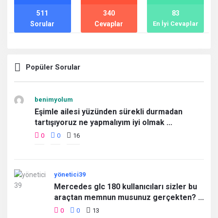
511
340
83
Sorular
Cevaplar
En İyi Cevaplar
Popüler Sorular
benimyolum
Eşimle ailesi yüzünden sürekli durmadan
tartışıyoruz ne yapmalıyım iyi olmak ...
0
0
16
yönetici39
Mercedes glc 180 kullanıcıları sizler bu
araçtan memnun musunuz gerçekten? ...
0
0
13