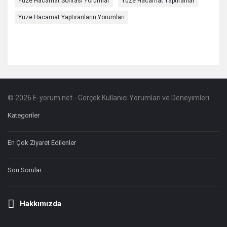
Yüze Hacamat Sonrası Yorumlar
Yüze Hacamat Yaptıranlar
Yüze Hacamat Yaptıranların Yorumları
© 2026 E-yorum.net - Gerçek Kullanıcı Yorumları ve Deneyimleri
Footer
Hakkında
Kategoriler
En Çok Ziyaret Edilenler
Son Sorular
Hakkımızda