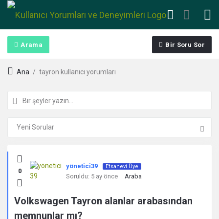
Arama
Bir Soru Sor
Ana
/
tayron kullanıcı yorumları
Kullanıcı
yönetici39
Efsanevi Üye
0
Yorumları
Soruldu:
5 ay önce
Araba
ve
Volkswagen Tayron alanlar arabasından
memnunlar mı?