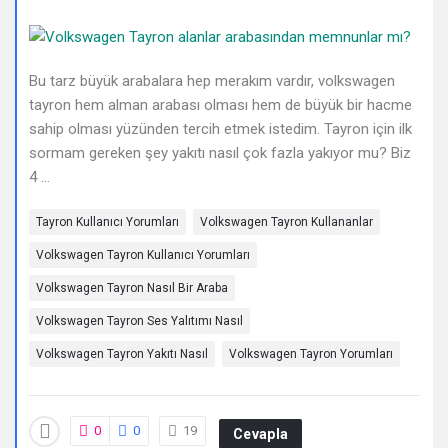
Deneyimleri
En
sonuncu
Bu tarz büyük arabalara hep merakım vardır, volkswagen
tayron hem alman arabası olması hem de büyük bir hacme
Sorular
sahip olması yüzünden tercih etmek istedim. Tayron için ilk
sormam gereken şey yakıtı nasıl çok fazla yakıyor mu? Biz
4 ...
Tayron Kullanıcı Yorumları
Volkswagen Tayron Kullananlar
Volkswagen Tayron Kullanıcı Yorumları
Volkswagen Tayron Nasıl Bir Araba
Volkswagen Tayron Ses Yalıtımı Nasıl
Volkswagen Tayron Yakıtı Nasıl
Volkswagen Tayron Yorumları
0
0
19
Cevapla