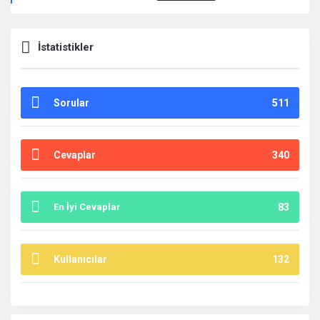
İstatistikler
Sorular
511
Cevaplar
340
En İyi Cevaplar
83
Kullanıcılar
132