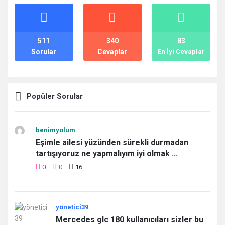
İstatistikler
511
340
83
Sorular
Cevaplar
En İyi Cevaplar
Popüler Sorular
benimyolum
Eşimle ailesi yüzünden sürekli durmadan
tartışıyoruz ne yapmalıyım iyi olmak ...
0
0
16
yönetici39
Mercedes glc 180 kullanıcıları sizler bu