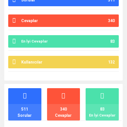
Sorular
511
Cevaplar
340
En İyi Cevaplar
83
Kullanıcılar
132
İstatistikler
511
340
83
Sorular
Cevaplar
En İyi Cevaplar