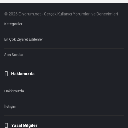
© 2026 E-yorum.net - Gerçek Kullanıcı Yorumları ve Deneyimleri
Footer
Hakkında
Kategoriler
En Çok Ziyaret Edilenler
Son Sorular
Hakkımızda
Hakkımızda
İletişim
Yasal Bilgiler