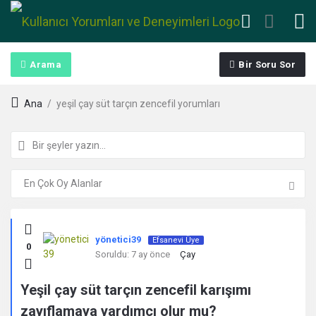
Arama
Bir Soru Sor
Ana
/
yeşil çay süt tarçın zencefil yorumları
Kullanıcı
yönetici39
Efsanevi Üye
0
Yorumları
Soruldu:
7 ay önce
Çay
ve
Yeşil çay süt tarçın zencefil karışımı
zayıflamaya yardımcı olur mu?