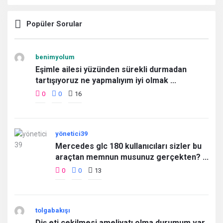
Popüler Sorular
benimyolum
Eşimle ailesi yüzünden sürekli durmadan
tartışıyoruz ne yapmalıyım iyi olmak ...
0
0
16
yönetici39
Mercedes glc 180 kullanıcıları sizler bu
araçtan memnun musunuz gerçekten? ...
0
0
13
tolgabakışı
Diş eti çekilmesi ameliyatı olma durumum var.