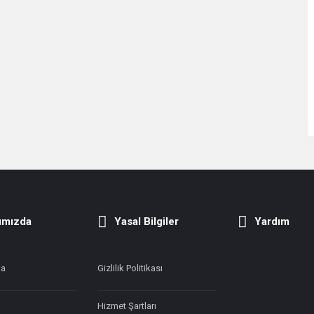
ımızda
Yasal Bilgiler
Yardım
da
Gizlilik Politikası
Hizmet Şartları