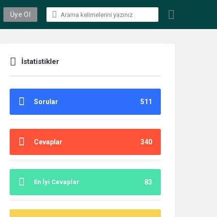
Üye Ol
İstatistikler
Sorular
511
Cevaplar
340
En İyi Cevaplar
83