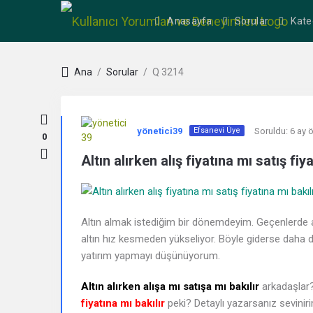
Anasayfa
Sorular
Kate
Ana
/
Sorular
/
Q 3214
Kullanıcı
yönetici39
Soruldu:
6 ay 
Efsanevi Üye
Yorumları
0
Altın alırken alış fiyatına mı satış fi
ve
Deneyimleri
Altın almak istediğim bir dönemdeyim. Geçenlerde 
En
altın hız kesmeden yükseliyor. Böyle giderse daha d
yatırım yapmayı düşünüyorum.
sonuncu
Altın alırken alışa mı satışa mı bakılır
arkadaşlar?
Sorular
fiyatına mı bakılır
peki? Detaylı yazarsanız sevinir