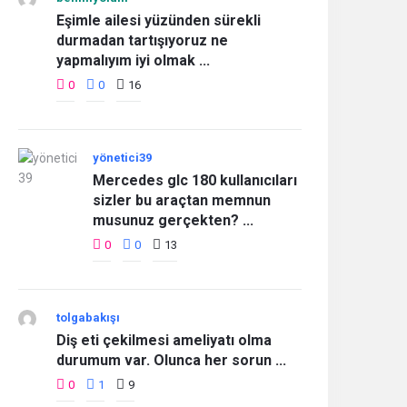
Eşimle ailesi yüzünden sürekli
durmadan tartışıyoruz ne
yapmalıyım iyi olmak ...
0
0
16
yönetici39
Mercedes glc 180 kullanıcıları
sizler bu araçtan memnun
musunuz gerçekten? ...
0
0
13
tolgabakışı
Diş eti çekilmesi ameliyatı olma
durumum var. Olunca her sorun ...
0
1
9