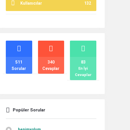
Kullanıcılar
132
İstatistikler
511
340
83
Sorular
Cevaplar
En İyi
Cevaplar
Popüler Sorular
benimyolum