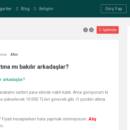
goriler
Blog
İletişim
Giriş Yap
İşlemde
önce
Altın
yatına mı bakılır arkadaşlar?
arabamı sattım para elimde nakit kaldı. Ama görüyorum ki
a yükselecek 10.000 TLleri görecek gibi. O yüzden altına
 Fiyatı hesaplarken hata yapmak istemiyorum.
Alış
im.