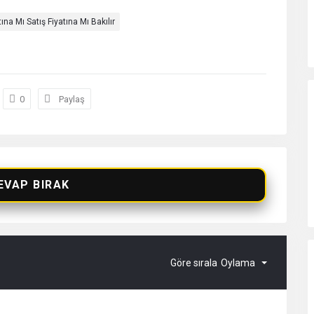
tına Mı Satış Fiyatına Mı Bakılır
0
Paylaş
EVAP BIRAK
Göre sırala
Oylama