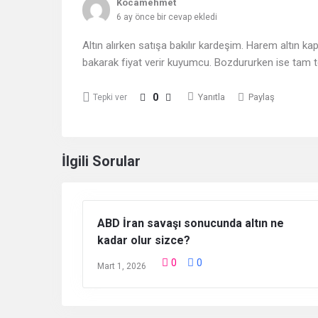
Kocamehmet
6 ay önce bir cevap ekledi
Altın alırken satışa bakılır kardeşim. Harem altın ka
bakarak fiyat verir kuyumcu. Bozdururken ise tam te
0
Yanıtla
Paylaş
Tepki ver
İlgili Sorular
ABD İran savaşı sonucunda altın ne
kadar olur sizce?
0
0
Mart 1, 2026