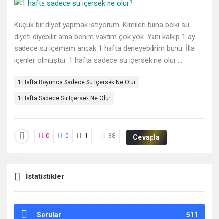
Deneyimleri
En
Küçük bir diyet yapmak istiyorum. Kimileri buna belki su
diyeti diyebilir ama benim vaktim çok yok. Yani kalkıp 1 ay
sonuncu
sadece su içemem ancak 1 hafta deneyebilirim bunu. İlla
içenler olmuştur, 1 hafta sadece su içersek ne olur ...
Sorular
1 Hafta Boyunca Sadece Su Içersek Ne Olur
1 Hafta Sadece Su Içersek Ne Olur
0
0
1
38
Cevapla
İstatistikler
Sorular
511