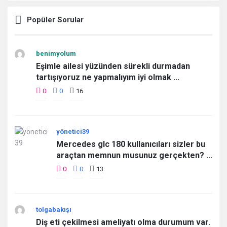
Popüler Sorular
benimyolum
Eşimle ailesi yüzünden sürekli durmadan
tartışıyoruz ne yapmalıyım iyi olmak ...
0
0
16
yönetici39
Mercedes glc 180 kullanıcıları sizler bu
araçtan memnun musunuz gerçekten? ...
0
0
13
tolgabakışı
Diş eti çekilmesi ameliyatı olma durumum var.