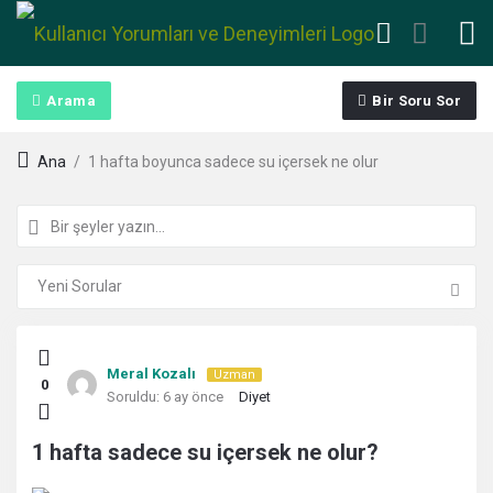
Arama
Bir Soru Sor
Ana
/
1 hafta boyunca sadece su içersek ne olur
Kullanıcı
Meral Kozalı
Uzman
0
Yorumları
Soruldu:
6 ay önce
Diyet
ve
1 hafta sadece su içersek ne olur?