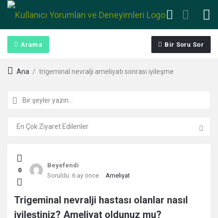
Arama
Bir Soru Sor
Ana
/
trigeminal nevralji ameliyatı sonrası iyileşme
Kullanıcı
Beyefendi
0
Yorumları
Soruldu:
6 ay önce
Ameliyat
ve
Trigeminal nevralji hastası olanlar nasıl
iyileştiniz? Ameliyat oldunuz mu?