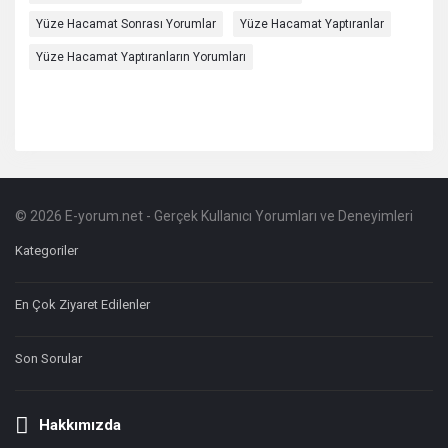
Yüze Hacamat Sonrası Yorumlar
Yüze Hacamat Yaptıranlar
Yüze Hacamat Yaptıranların Yorumları
© 2026 E-yorum.net - Gerçek Kullanıcı Yorumları ve Deneyimleri
Footer
Hakkında
Kategoriler
En Çok Ziyaret Edilenler
Son Sorular
Hakkımızda