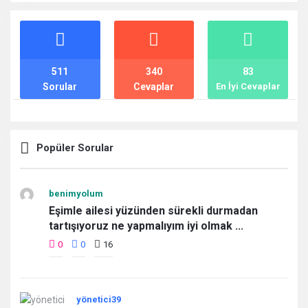
İstatistikler
511
340
83
Sorular
Cevaplar
En İyi Cevaplar
Popüler Sorular
benimyolum
Eşimle ailesi yüzünden sürekli durmadan
tartışıyoruz ne yapmalıyım iyi olmak ...
0
0
16
yönetici39