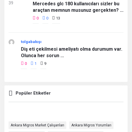
Mercedes glc 180 kullanıcıları sizler bu
araçtan memnun musunuz gerçekten? ...
0
0
13
tolgabakışı
Diş eti çekilmesi ameliyatı olma durumum var.
Olunca her sorun ...
0
1
9
Popüler Etiketler
Ankara Migros Market Çalışanları
Ankara Migros Yorumları