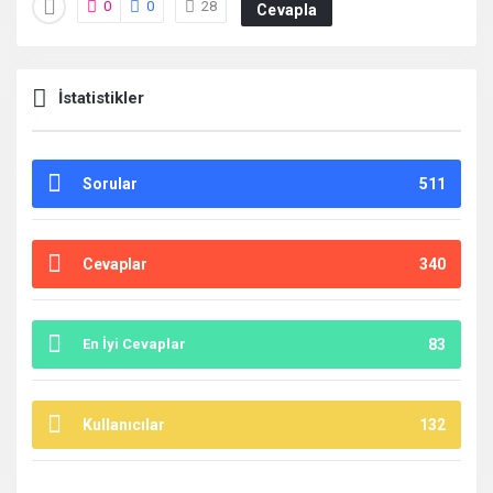
0
0
28
Cevapla
İstatistikler
Sorular
511
Cevaplar
340
En İyi Cevaplar
83
Kullanıcılar
132