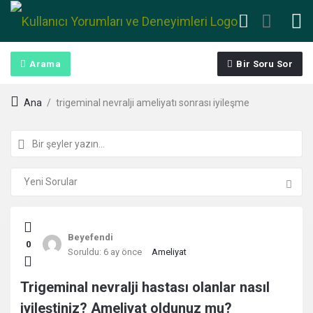
Arama
Bir Soru Sor
Ana
/
trigeminal nevralji ameliyatı sonrası iyileşme
Kullanıcı
Beyefendi
0
Yorumları
Soruldu:
6 ay önce
Ameliyat
ve
Trigeminal nevralji hastası olanlar nasıl
iyileştiniz? Ameliyat oldunuz mu?