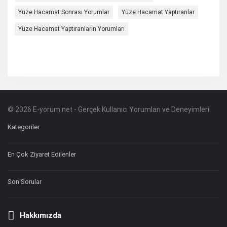
Yüze Hacamat Sonrası Yorumlar
Yüze Hacamat Yaptıranlar
Yüze Hacamat Yaptıranların Yorumları
© 2026 E-yorum.net - Gerçek Kullanıcı Yorumları ve Deneyimleri
Footer
Hakkında
Kategoriler
En Çok Ziyaret Edilenler
Son Sorular
Hakkımızda