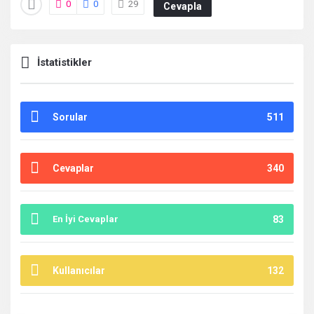
0
0
29
Cevapla
İstatistikler
Sorular
511
Cevaplar
340
En İyi Cevaplar
83
Kullanıcılar
132