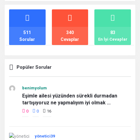
İstatistikler
511
340
83
Sorular
Cevaplar
En İyi Cevaplar
Popüler Sorular
benimyolum
Eşimle ailesi yüzünden sürekli durmadan
tartışıyoruz ne yapmalıyım iyi olmak ...
0
0
16
yönetici39