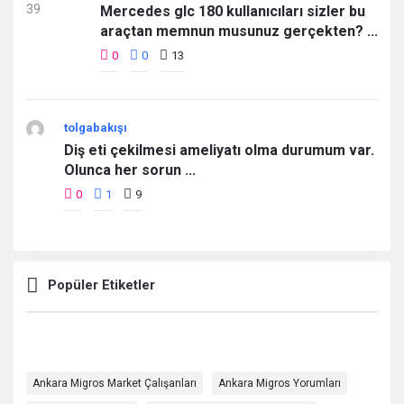
Mercedes glc 180 kullanıcıları sizler bu
araçtan memnun musunuz gerçekten? ...
0
0
13
tolgabakışı
Diş eti çekilmesi ameliyatı olma durumum var.
Olunca her sorun ...
0
1
9
Popüler Etiketler
Ankara Migros Market Çalışanları
Ankara Migros Yorumları